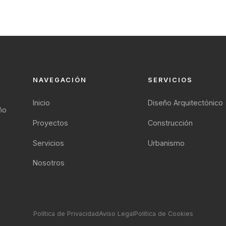
NAVEGACIÓN
SERVICIOS
Inicio
Diseño Arquitectónico
ño
a
Proyectos
Construcción
Servicios
Urbanismo
Nosotros
Política de Privacidad
Aviso Legal
Política de Cookies