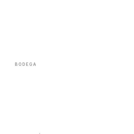
BODEGA
Bodega Son Antem