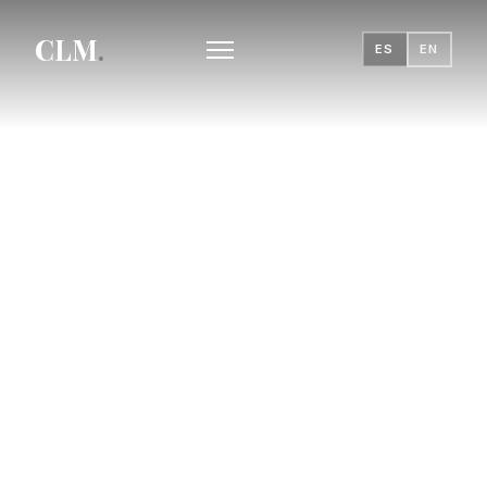
CLM
.
ES
EN