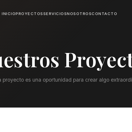
INICIO
PROYECTOS
SERVICIOS
NOSOTROS
CONTACTO
estros Proyec
 proyecto es una oportunidad para crear algo extraordi