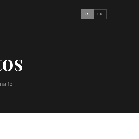
ES
EN
tos
nario