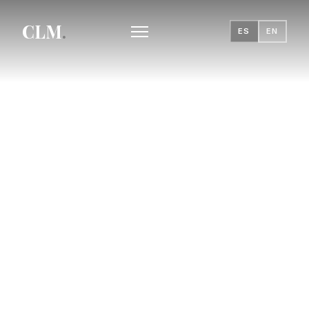
CLM
.
ES
EN