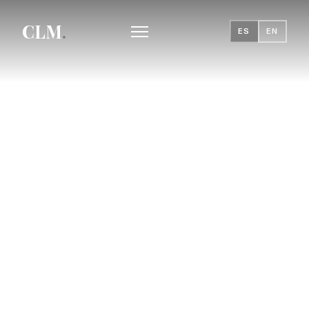
CLM
.
ES
EN