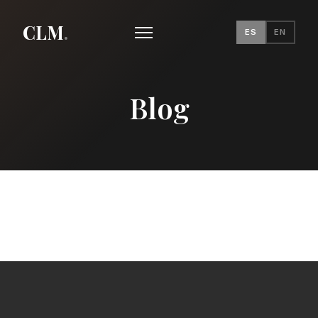
CLM
.
ES
EN
Blog
ABRIL 25, 2026
Maria Aina Mateu Sastre