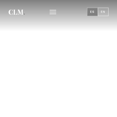
CLM
.
ES
EN