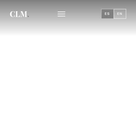
CLM
.
ES
EN