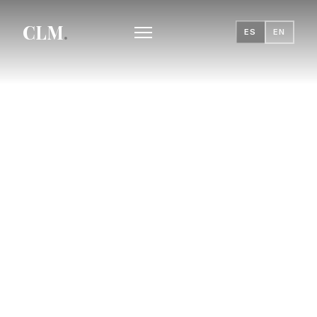
CLM
.
ES
EN