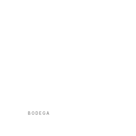
BODEGA
Vinyes d’Alaró